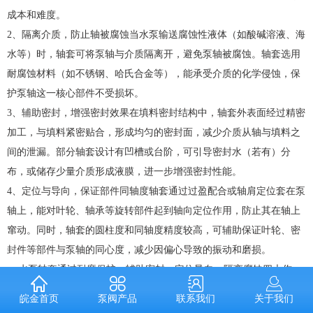
成本和难度。
2、隔离介质，防止轴被腐蚀当水泵输送腐蚀性液体（如酸碱溶液、海
水等）时，轴套可将泵轴与介质隔离开，避免泵轴被腐蚀。轴套选用
耐腐蚀材料（如不锈钢、哈氏合金等），能承受介质的化学侵蚀，保
护泵轴这一核心部件不受损坏。
3、辅助密封，增强密封效果在填料密封结构中，轴套外表面经过精密
加工，与填料紧密贴合，形成均匀的密封面，减少介质从轴与填料之
间的泄漏。部分轴套设计有凹槽或台阶，可引导密封水（若有）分
布，或储存少量介质形成液膜，进一步增强密封性能。
4、定位与导向，保证部件同轴度轴套通过过盈配合或轴肩定位套在泵
轴上，能对叶轮、轴承等旋转部件起到轴向定位作用，防止其在轴上
窜动。同时，轴套的圆柱度和同轴度精度较高，可辅助保证叶轮、密
封件等部件与泵轴的同心度，减少因偏心导致的振动和磨损。
水泵轴套通过耐磨保护、辅助密封、定位导向、隔离腐蚀四大作
用，间接保障了水泵的稳定运行，延长了泵轴和密封系统的使用寿
泵阀产品
联系我们
关于我们
皖金首页
命，是水泵中不可或缺的 “易损但关键” 的零件。实际应用中，需根据