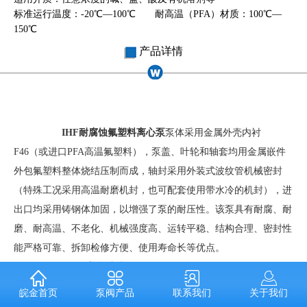
标准运行温度：-20℃—100℃ 耐高温（PFA）材质：100℃—
150℃
产品详情
IHF耐腐蚀氟塑料离心泵
泵体采用金属外壳内衬
F46（或进口PFA高温氟塑料），泵盖、叶轮和轴套均用金属嵌件
外包氟塑料整体烧结压制而成，轴封采用外装式波纹管机械密封
（特殊工况采用高温耐磨机封，也可配套使用带水冷的机封），进
出口均采用铸钢体加固，以增强了泵的耐压性。该泵具有耐腐、耐
磨、耐高温、不老化、机械强度高、运转平稳、结构合理、密封性
能严格可靠、拆卸检修方便、使用寿命长等优点。
IHF氟塑料离心泵
按国标设计，过流部件全部紧衬氟塑
料，泵的承重部分为金属材料。配置有WB2外装波纹管式和IHF-N
泵阀产品
联系我们
关于我们
皖金首页
内装双端面机械密封两种结构。本产品结构合理，性能稳定可靠。