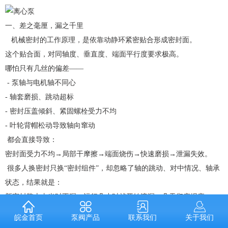
一、差之毫厘，漏之千里
机械密封的工作原理，是依靠动静环紧密贴合形成密封面。
这个贴合面，对同轴度、垂直度、端面平行度要求极高。
哪怕只有几丝的偏差——
- 泵轴与电机轴不同心
- 轴套磨损、跳动超标
- 密封压盖倾斜、紧固螺栓受力不均
- 叶轮背帽松动导致轴向窜动
都会直接导致：
密封面受力不均→局部干摩擦→端面烧伤→快速磨损→泄漏失效。
很多人换密封只换“密封组件”，却忽略了轴的跳动、对中情况、轴承
状态，结果就是：
新密封装上去当时不漏，运行几小时就开始滴漏，几天彻底报废。
二、想让密封少坏，记住这几点
泵阀产品
联系我们
关于我们
皖金首页
想要机械密封长周期运行，抓住核心细节，比频繁更换更有用：