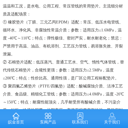
温温和工况，是水电、公用工程、常压管线的常用垫片。主流细分材
质及适配场景：
① 橡胶垫片（丁腈、三元乙丙EPDM）适配：常压、低压水电管线、
循环水、净化风、非腐蚀性常温介质；参数：适用压力≤1.6MPa，温
度 -40℃～110℃；特点：弹性极佳、密封严实，耐水耐老化；禁忌：
严禁用于高温、油品、有机溶剂、工艺压力管线，易溶胀失效、开裂
泄漏。
② 石棉垫片适配：低压蒸汽、普通工艺水、空气、惰性气体管线，替
代传统石棉垫片，合规性更强；参数：适用压力≤2.5MPa，温度
≤200℃；特点：性价比高、通用性强，是厂区公用工程标配垫片。
③ 聚四氟乙烯垫片（PTFE/四氟垫）适配：酸碱腐蚀介质、洁净工艺
介质、食品级、精细化工管线；参数：适用压力≤4.0MPa，温度 -20℃
～150℃；特点：耐腐性能顶尖，几乎耐受所有酸碱介质，不污染介
质；短板：冷流性明显，长期高压、高温工况易变形松弛，导致密封
失效。
泵阀产品
联系我们
关于我们
皖金首页
④ 四氟包覆垫片适配：中低压强腐蚀、高洁净度工艺管线和搪玻璃反