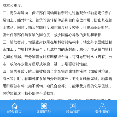
成本和难度。
二、定位与导向，保证部件同轴度轴套通过过盈配合或轴肩定位套在
泵轴上，能对叶轮、轴承等旋转部件起到轴向定位作用，防止其在轴
上窜动。同时，轴套的圆柱度和同轴度精度较高，可辅助保证叶轮、
密封件等部件与泵轴的同心度，减少因偏心导致的振动和磨损。
三、辅助密封，增强密封效果在填料密封结构中，轴套外表面经过精
密加工，与填料紧密贴合，形成均匀的密封面，减少介质从轴与填料
之间的泄漏。部分轴套设计有凹槽或台阶，可引导密封水（若有）分
布，或储存少量介质形成液膜，进一步增强密封性能。
四、隔离介质，防止轴被腐蚀当水泵输送腐蚀性液体（如酸碱溶液、
海水等）时，轴套可将泵轴与介质隔离开，避免泵轴被腐蚀。轴套选
用耐腐蚀材料（如不锈钢、哈氏合金等），能承受介质的化学侵蚀，
保护泵轴这一核心部件不受损坏。
水泵轴套通过耐磨保护、辅助密封、定位导向、隔离腐蚀四大作
用，间接保障了水泵的稳定运行，延长了泵轴和密封系统的使用寿
泵阀产品
联系我们
关于我们
皖金首页
命，是水泵中不可或缺的 “易损但关键” 的零件。实际应用中，需根据