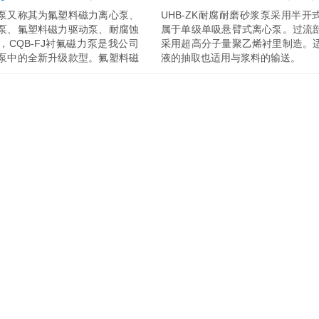
泵又称其为氟塑料磁力离心泵、
UHB-ZK耐腐耐磨砂浆泵采用半开
泵、氟塑料磁力驱动泵、耐腐蚀
属于单级单吸悬臂式离心泵。过流
，CQB-FJ衬氟磁力泵是我公司
采用超高分子量聚乙烯衬里制造。
泵中的全新升级款型。氟塑料磁
液的抽取也适用与浆料的输送。
QB-