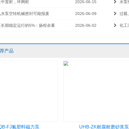
是中置柜，环网柜
2026-06-15
水泵
么水泵空转机械密封可能报废
2026-06-09
过载
泵长期稳定运行的5%：扬程余量
2026-06-02
化工
荐产品
QB-FJ氟塑料磁力泵
UHB-ZK耐腐耐磨砂浆泵