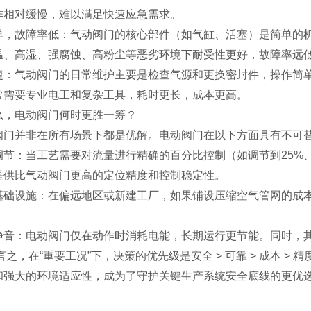
作相对缓慢，难以满足快速应急需求。
单，故障率低：气动阀门的核心部件（如气缸、活塞）是简单的
温、高湿、强腐蚀、高粉尘等恶劣环境下耐受性更好，故障率远
捷：气动阀门的日常维护主要是检查气源和更换密封件，操作简
常需要专业电工和复杂工具，耗时更长，成本更高。
么，电动阀门何时更胜一筹？
门并非在所有场景下都是优解。电动阀门在以下方面具有不可
调节：当工艺需要对流量进行精确的百分比控制（如调节到25%
提供比气动阀门更高的定位精度和控制稳定性。
基础设施：在偏远地区或新建工厂，如果铺设压缩空气管网的成
静音：电动阀门仅在动作时消耗电能，长期运行更节能。同时，
，在“重要工况”下，决策的优先级是安全 > 可靠 > 成本 >
和强大的环境适应性，成为了守护关键生产系统安全底线的更优