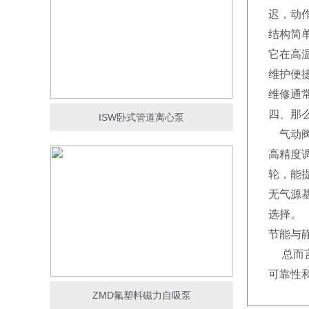
迟，动
结构简
它在高
维护便
维修通
四、那
ISW卧式管道离心泵
气动阀
高精度
轮，能
无气源
选择。
节能与
总而言之
可靠性
ZMD氟塑料磁力自吸泵