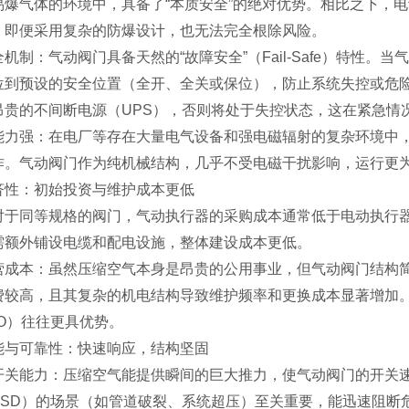
易爆气体的环境中，具备了“本质安全”的绝对优势。相比之下，
，即便采用复杂的防爆设计，也无法完全根除风险。
机制：气动阀门具备天然的“故障安全”（Fail-Safe）特性
位到预设的安全位置（全开、全关或保位），防止系统失控或危
昂贵的不间断电源（UPS），否则将处于失控状态，这在紧急情
能力强：在电厂等存在大量电气设备和强电磁辐射的复杂环境中
作。气动阀门作为纯机械结构，几乎不受电磁干扰影响，运行更
济性：初始投资与维护成本更低
对于同等规格的阀门，气动执行器的采购成本通常低于电动执行
需额外铺设电缆和配电设施，整体建设成本更低。
营成本：虽然压缩空气本身是昂贵的公用事业，但气动阀门结构
费较高，且其复杂的机电结构导致维护频率和更换成本显著增加
CO）往往更具优势。
能与可靠性：快速响应，结构坚固
关能力：压缩空气能提供瞬间的巨大推力，使气动阀门的开关速
ESD）的场景（如管道破裂、系统超压）至关重要，能迅速阻断