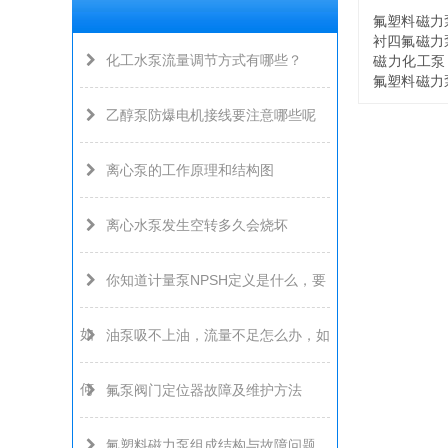
氟塑料磁力
衬四氟磁力
化工水泵流量调节方式有哪些？
磁力化工泵
氟塑料磁力
力泵另有：C
乙醇泵防爆电机接线要注意哪些呢
离心泵的工作原理和结构图
离心水泵发生空转多久会烧坏
你知道计量泵NPSH定义是什么，要
如
油泵吸不上油，流量不足怎么办，如
何
氟泵阀门定位器故障及维护方法
氟塑料磁力泵组成结构与故障问题