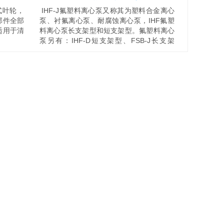
式叶轮，
IHF-J氟塑料离心泵又称其为塑料合金离心
部件全部
泵、衬氟离心泵、耐腐蚀离心泵，IHF氟塑
适用于清
料离心泵长支架型和短支架型。氟塑料离心
泵另有：IHF-D短支架型、FSB-J长支架
型、FSB-D短支架型、GDF立式管道离心
泵、FZB氟塑料自吸泵。