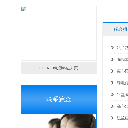
皖金推
法兰
缠绕
CQB-FJ氟塑料磁力泵
离心
静电
平垫
联系皖金
高心
法兰