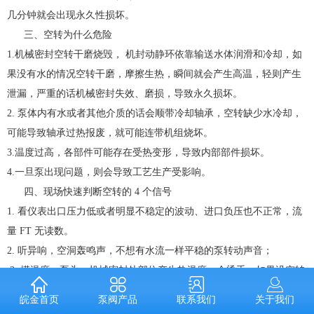
几分钟就会出现永久性损坏。
三、空转为什么危险
1.机械密封空转干磨烧毁， 机封动静环依靠输送水体润滑和冷却，如
果没有水的情况空转干磨，摩擦生热，瞬间就会产生高温，轻则产生
泄漏，严重的话机械密封失效、磨损，导致永久损坏。
2. 泵体内有水或者其他介质的话会顺带冷却轴承，空转缺少水冷却，
可能导致轴承过热报废，就可能连带机组烧坏。
3.温度过高，各部件可能存在受热变形，导致内部部件损坏。
4.一旦泵出现问题，则会导致工艺生产受影响。
四、现场快速判断空转的 4 个信号
1. 看仪表出口压力低或者明显不稳定的波动、进口负压也不正常，流
量 FT 无读数。
2. 听异响，空洞轰鸣声，不想有水流一样平稳的泵转动声音；
3. 摸温度，泵头、机械密封处部位产生热温度，会烫手，如果没空转
的话，不会烫手，温度稳定。
泵阀产品
联系我们
关于我们
皖金首页
4. 查吸入口，泵吸入口管有无水或者输送介质，或者有水箱的看下水