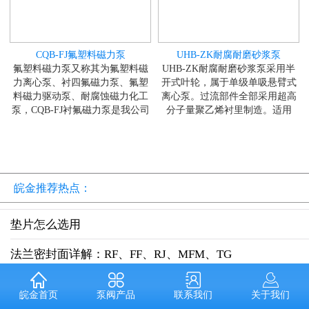
CQB-FJ氟塑料磁力泵
UHB-ZK耐腐耐磨砂浆泵
氟塑料磁力泵又称其为氟塑料磁
UHB-ZK耐腐耐磨砂浆泵采用半
力离心泵、衬四氟磁力泵、氟塑
开式叶轮，属于单级单吸悬臂式
料磁力驱动泵、耐腐蚀磁力化工
离心泵。过流部件全部采用超高
泵，CQB-FJ衬氟磁力泵是我公司
分子量聚乙烯衬里制造。适用
皖金推荐热点：
垫片怎么选用
法兰密封面详解：RF、FF、RJ、MFM、TG
离心泵的安装
泵阀产品
联系我们
关于我们
皖金首页