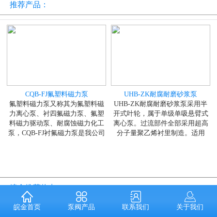
推荐产品：
CQB-FJ氟塑料磁力泵
UHB-ZK耐腐耐磨砂浆泵
氟塑料磁力泵又称其为氟塑料磁
UHB-ZK耐腐耐磨砂浆泵采用半
力离心泵、衬四氟磁力泵、氟塑
开式叶轮，属于单级单吸悬臂式
料磁力驱动泵、耐腐蚀磁力化工
离心泵。过流部件全部采用超高
泵，CQB-FJ衬氟磁力泵是我公司
分子量聚乙烯衬里制造。适用
皖金推荐热点：
泵阀产品
联系我们
关于我们
皖金首页
垫片怎么选用